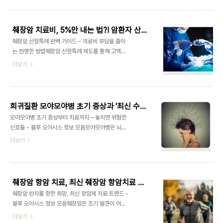
높은 암으로 알려져 있습니다.그러나 증상이 감기나
급 사이인 국민이라면 지원을 받을 수 있습니다.단,
피로와 유사해 초기starslumi.co.kr혈액암 항암치
보조금은 건강보험공단 등록 보청기를 구입해야만
료, 림프종이란?혈액암 항암치료는 암세포가 혈액 속
인정됩니다. 또한 장애인..
췌장암 치료비, 5%만 내는 법?! 암환자 산정특례 혜택 진짜 이렇게 큽니다
또는 면역계에서 발생했을 때 시행되는 복합 치료법
췌장암 산정특례 완벽 가이드 – 의료비 부담을 줄이
입니다.그중에서도 림프종은 림프계에서 생기는 대
는 현명한 방법췌장암 산정특례 제도를 통해 고액의
표적인 혈액암으로, 조기 발견 시 완치 가능성이 높은
치료비 부담을 줄일 수 있습니다. 본 글에서는 췌장암
더보기
암으로 알려져 있습니다.이 글에서는 림프종의 정의,
환자 지원제도, 등록 절차, 적용 기간, 그리고 실질적
증상, 치료 과정, 최신 치료 트렌드까지 상세히 살펴
인 혜택까지 자세히 안내드립니다. 췌장암 항암 치료,
보겠습니다. 목차1. 림프종이란?2. 림프종의 주요 증
최신 췌장암 항암치료 부작용과 생존율 향상 전략 총
상3. 혈액암 항암치료 과정4. 항암치료 ..
정리췌장암 완치를 향한 희망, 최신 항암제 치료 트렌
희귀질환 모야모야병 초기 증상과 '최신 수술법, 관리 방법' 안내
드 - 블루 오아시스 정보 모음췌장암은 조기 발견이
모야모야병 초기 증상부터 치료까지 – 놓치면 위험한
어렵고 예후가 나쁜 암으로 알려져 있지만, 최근 의학
신호들 - 블루 오아시스 정보 모음모야모야병은 뇌혈
기술의 발전으로 항암치료 효과가 점do2.blue-
관이 서서히 좁아지면서 혈류가 차단되는 희귀 질환
더보기
oasis.kr 📑 목차췌장암 산정특례란?췌장암이 산정
으로, 주로 어린이나 젊은 층에서 발생합니
특례 대상이 되는 이유췌장암 산정특례 등록 절차산
다.starslumi.co.kr 모야모야병 초기 증상부터 치
정특례 적용 기간과 갱신 방법적용 가능한 진료 범위
료까지 완벽 가이드모야모야병은 생명을 위협할 수
추가 지원 제도와 유용한 팁정리 및 마무..
있는 희귀 뇌혈관질환으로, 주로 어린이와 젊은 성인
췌장암 항암 치료, 최신 췌장암 항암치료 부작용과 생존율 향상 전략 총정리
에게 나타납니다.처음엔 단순한 두통이나 어지럼증
췌장암 완치를 향한 희망, 최신 항암제 치료 트렌드 -
으로 시작되지만, 조기에 발견하지 못하면 뇌졸중이
블루 오아시스 정보 모음췌장암은 조기 발견이 어렵
나 허혈성 발작으로 이어질 수 있습니다.이 글에서는
고 예후가 나쁜 암으로 알려져 있지만, 최근 의학기술
더보기
모야모야병의 원인, 증상, 진단, 치료, 관리 방법에 대