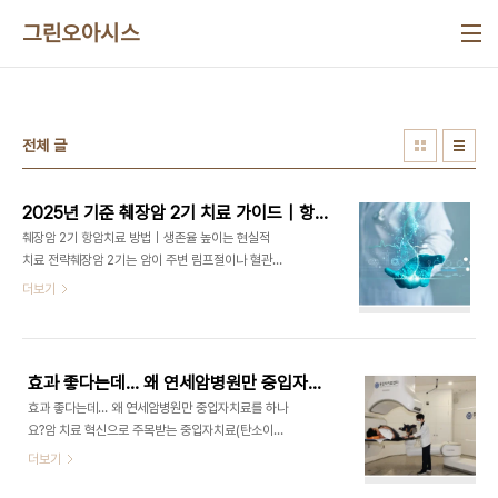
본문 바로가기
그린오아시스
전체 글
2025년 기준 췌장암 2기 치료 가이드｜항암치료 단계별 효과 분석
췌장암 2기 항암치료 방법｜생존율 높이는 현실적
치료 전략췌장암 2기는 암이 주변 림프절이나 혈관
까지 일부 확산되었지만, 아직 원격 전이는 없는 상태
더보기
로 적극적인 치료가 가능한 단계입니다.이 시기에는
수술과 항암치료의 병행이 매우 중요하며, 최근에는
표적치료제나 면역치료가 포함된 새로운 접근법이
활발히 연구되고 있습니다.이번 글에서는 최신 췌장
효과 좋다는데… 왜 연세암병원만 중입자치료를 하나, 연세암병원만 설치한 이유는?
암 2기 항암치료 방법과 생존율을 높이는 전략, 그리
효과 좋다는데… 왜 연세암병원만 중입자치료를 하나
고 치료 중 부작용 관리와 영양 관리 방법까지 정리했
요?암 치료 혁신으로 주목받는 중입자치료(탄소이온
습니다. 췌장암 산정특례 완벽 정리 — 환자와 가족
치료)는 “효과가 좋다”는 입소문과 함께 관심이 커지
더보기
이 꼭 알아야 할 혜택 - 블루 오아시스 정보 모음췌장
고 있습니다. 그럼에도 불구하고 국내에서는 현재 연
암 진단을 받은 순간, 많은 분들이 치료에 대한 두려
세암병원 중입자치료센터만 실제 진료에 적용하고