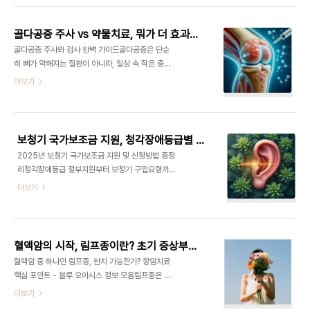
움뿐 아니라 치료비 부담을 가장 먼저 떠올립니다.하
있어 “왜 다른 대형병원들은 아직 도입하지 않았을
지만 다행히도, 우리나라에는 산정특례 제도가 있어
까?”라는 질문이 생깁니다.본 글에서는 중입자치료
고액의 ..
골다공증 주사 vs 약물치료, 뭐가 더 효과적일까? 골다공증 검사 비용부터 치료까지 — 병원 가기 전 꼭 알아야 할 핵심 정리
효과와 장점, 도입이 늦어지는 구조적 이유, 환자와
골다공증 주사와 검사 완벽 가이드골다공증은 단순
보호자가 준비할 포인트까지 정리해 드리겠습니다.
히 뼈가 약해지는 질환이 아니라, 일상 속 작은 충격
중입자치료기, 암 치료의 미래? 왜 다른 병원들은 도
에도 쉽게 골절이 생길 수 있는 만성 질환입니다.특히
더보기
입하지 않을까 - 블루 오아시스 정보 모음가장 많이
폐경기 여성이나 고령층에게 많이 발생하며, 조기 진
들 궁금해하시는 부분이라, 핵심부터 딱 정리해 볼게
단과 치료가 무엇보다 중요합니다. 이 글에서는 골다
요.효과가 좋아 보이는데도 왜 연세암병원만 하고, 다
공증 검사, 골다공증 치료방법, 골다공증 주사, 골다
른 대형병원들은 아직 안 갖췄을까?→ 이유는 한마디
공증 검사비용까지 한 번에 정리했습니다. 골다공증
로 말하면 “..
보청기 국가보조금 지원, 청각장애등급별 보청기 정부지원 기준과 구입 요령
초기증상과 검사방법, 예방부터 주사치료까지 완전
2025년 보청기 국가보조금 지원 및 신청방법 총정
가이드 - 블루 오아시스 정보 모음골다공증은 뼈의
리청각장애등급 정부지원부터 보청기 구입요령까지
밀도가 낮아져 작은 충격에도 골절이 발생하는 질환
한눈에 알아보기 보청기 국가보조금 지원은 단순한
더보기
으로, 특히 50대 이상 여성에게 흔합니다. 본 포스팅
금전적 보조가 아니라, 청각 건강을 회복하고 삶의 질
에서는 골다공증 검사방법, 검사비용, 그리고 주사 치
을 높이는 중요한 제도입니다.이 글에서는 2025년
료까지 최신 정보starslumi.co.kr 목차1. 골다공증
최신 기준으로 보청기 보조금 신청방법과 청각장애
의 원인과 주요 증상2. 골다공증 검사 방법..
등급별 정부지원, 그리고 실제 보청기 구입요령까지
혈액암의 시작, 림프종이란? 초기 증상부터 항암치료까지 완벽 정리
단계별로 정리했습니다.목차보청기 국가보조금 지원
혈액암 중 하나인 림프종, 완치 가능한가? 항암치료
제도란?지원 자격 및 대상보조금 신청방법과 절차보
핵심 포인트 - 블루 오아시스 정보 모음림프종은 우
청기 구입요령 및 브랜드 선택 팁청각장애등급별 정
리 몸의 면역 체계를 담당하는 림프계에서 발생하는
더보기
부지원 기준정리 및 유의사항 보청기 국가지원금 신
대표적인 혈액암의 한 종류로, 조기 발견 시 완치율이
청하기 지원 자격 및 대상청각장애등급이 2급에서 6