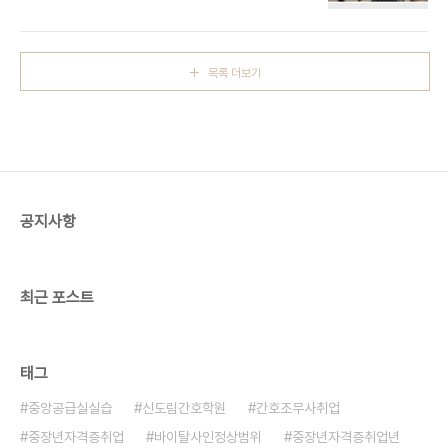
의 발전으로 항암치료 효과가 점차 향상되고 있습니
해 자세히 살펴보겠습니다. 목차1. 모야모야병이란?
다.starslumi.co.kr췌장암 항암 치료 방법, 2025
2. 원인과 발병 기전3. 주요 증상과 경고 신호4. 진
년 최신 업데이트췌장암은 조기 진단이 어려워 생존
단 방법5. 치료법과 수술 종류6. 생활 관리 및 재활
율이 낮은 암으로 알려져 있습니다.하지만 최근 의료
치..
목록 더보기
기술의 발전과 함께 췌장암 항암 치료 방법도 빠르게
진화하고 있습니다.이 글에서는 최신 치료법, 맞춤형
항암요법, 부작용 관리까지 모두 정리했습니다.📑 목
차췌장암 항암 치료의 방향성표준 항암요법과 최신
치료법방사선 병합요법과 수술 가능성항암 부작용
관리와 면역력 유지최신 임상 연구 동향췌장암 환자
를 위한 실질적 조언 췌장암 항암 치료의 방향성..
공지사항
최근 포스트
태그
중앙공급실실습
신도림간호학원
간호조무사취업
중장년자격증취업
바이탈사인정상범위
중장년자격증취업년