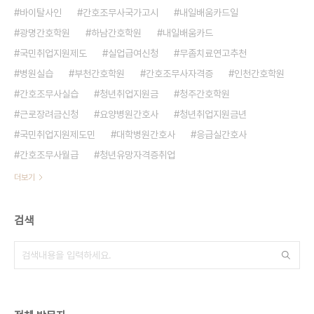
바이탈사인
간호조무사국가고시
내일배움카드일
광명간호학원
하남간호학원
내일배움카드
국민취업지원제도
실업급여신청
무좀치료연고추천
병원실습
부천간호학원
간호조무사자격증
인천간호학원
간호조무사실습
청년취업지원금
청주간호학원
근로장려금신청
요양병원간호사
청년취업지원금년
국민취업지원제도민
대학병원간호사
응급실간호사
간호조무사월급
청년유망자격증취업
더보기
검색