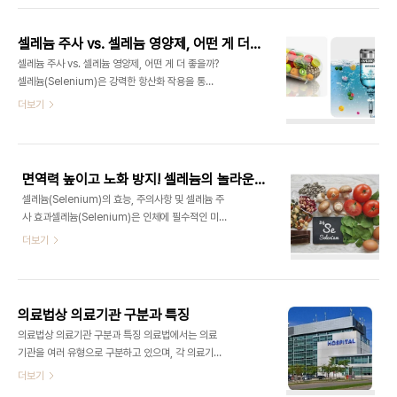
질 채소 섭취녹차와 홍차에 함유된 카테킨이 헬리코
시간도 일분까지도 포함 시켜라.지금 이순간 그 시간
박터균 억제에 도움을 줄 수 있음2) 짠..
을 모두 돌려받아 당신이 하고 싶은 일을 할 수 있다
셀레늄 주사 vs. 셀레늄 영양제, 어떤 게 더 좋을까?
면 무엇을 할까?무엇이든 예전과는 다른 선택을 할
셀레늄 주사 vs. 셀레늄 영양제, 어떤 게 더 좋을까?
까?36 문제는 우리가 이런 패러다임을 맹목적으
셀레늄(Selenium)은 강력한 항산화 작용을 통
로 받아들여 내면화함으로써 다른 방식이 있는지 생
해 면역력 강화, 노화 방지, 갑상선 기능 유지 등에 중
더보기
각 조차 안 한다는 사실이다. 그리하여 우리 삶
요한 역할을 하는 필수 미네랄이다. 이를 보충하
은 더 다양한 선택과 더 광범위한 자유와 더 많은 성
는 방법으로는 **경구 영양제(셀레늄 보충제)**
취에서 멀어지고 만다. 대신 임금, 인상, 승진, 연금
와 **정맥주사(셀레늄 주사)**가 있다. 그렇다면, 셀
같은 경제적 지표를 달성 하는 것만이 삶의 목표가 되
레늄 주사와 영양제 중 어떤 것이 더 효과적일까? 각
어 ..
면역력 높이고 노화 방지! 셀레늄의 놀라운 효능
각의 차이점과 장단점을 비교하여 알아보자.1. 셀레
셀레늄(Selenium)의 효능, 주의사항 및 셀레늄 주
늄 주사란?1) 셀레늄 주사의 특징셀레늄 주사는 정맥
사 효과셀레늄(Selenium)은 인체에 필수적인 미네
주사(IV) 또는 근육 주사(IM) 방식으로 투여됨.경구
랄로, 강력한 항산화 작용을 하며 면역력 강화와 항
더보기
영양제보다 빠르게 체내 흡수되어 신속한 효과를 기
암 효과로 주목받고 있다. 또한, 셀레늄 주사는 특
대할 수 있음.주로 병원에서 의료진 처방에 따라 투여
정 질환 치료 및 영양 보충을 위해 사용되며, 여러 의
되며, 자가 주사는 불가능함.2) 셀레늄 주사의 효과
료적 효과가 보고되고 있다. 이번 글에서는 셀레늄
① 빠른 항산화 효과활성산소를 빠르..
의 효능과 주의사항, 셀레늄 주사의 적용 대상과 효과
의료법상 의료기관 구분과 특징
에 대해 알아보자.1. 셀레늄의 효능1) 강력한 항산화
의료법상 의료기관 구분과 특징 의료법에서는 의료
작용① 셀레늄은 글루타티온 퍼옥시다제
기관을 여러 유형으로 구분하고 있으며, 각 의료기관
(glutathione peroxidase) 효소의 주요 구성 요
은 제공하는 의료 서비스의 범위와 시설 기준이 다르
더보기
소로 작용하며, 활성산소(Free radical)를 제거
다. 다음과 같이 의료법상 의료기관의 종류와 특징을
해 세포 손상을 방지함. ② 노화 방지 및 염증 완화 효