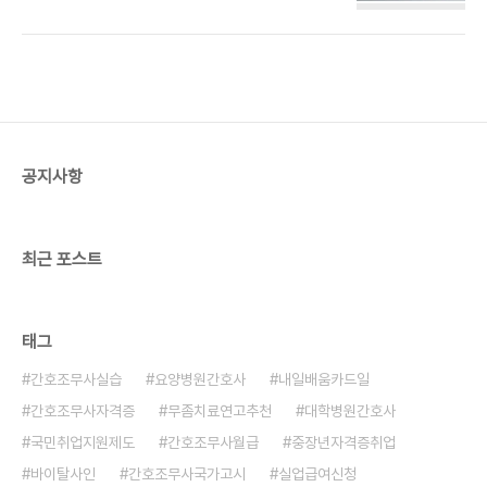
3월 간호조무사 국가고시 후기 – 난이도, 합격률, 그
제 및 토지거래허가구역 재지정 시 유의사항1) 토지
리고 변화된 시험 방식 - 블루 오아시간호조무사 국
거래허가구역 지정 효과일정 면적 이상의 토지를 거
가고시는 해마다 수만 명의 응시자가 도전하는 대표
래할 때 관할 지자체의 허가 필요 실거주, 실경작 목
적인 국가자격증 시험입니다.starslumi.co.kr 1. 시
적이 아닌 경우 허..
험 난이도 평가2025년부터 간호조무사 국가고시의
시험 방식과 문항 수에 변화가 있었습니다. 기존
100문항에서 실기(이론) 과목이 5문항 추가되어 총
105문항으로 늘어났으며, 시험 방식도 지필시험에
공지사항
서 컴퓨터시험으로 변경되었습니다. 이러한 변화로
인해 수험생들은 새로운 시험 환경에 적응해야 했으
며, 일부 응시자들은 컴퓨터 기반 시험에..
최근 포스트
태그
간호조무사실습
요양병원간호사
내일배움카드일
간호조무사자격증
무좀치료연고추천
대학병원간호사
국민취업지원제도
간호조무사월급
중장년자격증취업
바이탈사인
간호조무사국가고시
실업급여신청