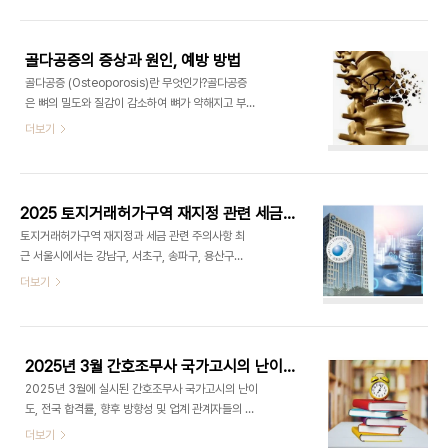
정리해 보았다.1. 의료법상 의료기관의 종류1) 의원급
과가 있어 피부 건강 개선에 도움을 줌.2) 면역력 강
의료기관① 의원: 의사가 개설하며, 입원실 없이 외
화① 면역세포의 기능을 활..
래 환자를 진료하는 곳임. ② 치과의원: 치과의사
골다공증의 증상과 원인, 예방 방법
가 개설하며, 치과 진료를 전문으로 함. ③ 한의원: 한
골다공증 (Osteoporosis)란 무엇인가?골다공증
의사가 개설하며, 한방 의료 서비스를 제공함.2) 병
은 뼈의 밀도와 질감이 감소하여 뼈가 약해지고 부서
원급 의료기관① 병원: 30개 이상의 병상을 갖추고
지기 쉬운 상태를 말한다. 골다공증은 특히 고령
더보기
입원 및 외래 진료를 제공함. ② 종합병원: 100병
의 여성에게 흔하게 발생하며, 뼈의 구조 변화로 인
상 이상이며, 필수 진료과목(내과, 외과, 산부인과, 소
해 작은 충격이나 일상적인 활동에도 뼈가 쉽게 골절
아청소년과 등)과 진단검사의학과, 영상의학과를 운
되는 위험이 커진다. 이 질환은 대개 증상이 없거
영해야 함. ③ 상급종합병원: 종합병원 중에..
나 미미한 증상으로 시작되기 때문에 조기 발견과 예
2025 토지거래허가구역 재지정 관련 세금 주의사항
방이 중요하다. 1. 골다공증의 원인골다공증의 원인
토지거래허가구역 재지정과 세금 관련 주의사항 최
은 다양하며, 유전적 요인, 호르몬 변화, 영양 부족,
근 서울시에서는 강남구, 서초구, 송파구, 용산구
생활 습관 등 여러 요소들이 복합적으로 작용한
의 아파트 단지를 대상으로 토지거래허가구역을 재
더보기
다.1) 호르몬 변화폐경기 여성에서 에스트로겐 호르
지정하였다. 이번 토지거래허가구역 재지정은 부동
몬의 급격한 감소가 주요 원인 중 하나이다. 에스트
산 시장에서 투자자 및 실수요자에게 중요한 영향
로겐은 뼈의 건강을 유지하는 데 중요한 역할을 하므
을 미친다. 이에 따라 발생할 수 있는 여러가지 세
로, 폐경 후 호르몬 변화로 인해 뼈 밀도가 감소하
금 문제를 철저히 검토해야 한다. 또한 조정대상지
게 된다..
2025년 3월 간호조무사 국가고시의 난이도, 전국 합격률
역 추가 지정 시 양도소득세 비과세 요건 강화, 다주
2025년 3월에 실시된 간호조무사 국가고시의 난이
택자 양도세 중과, 취득세 중과 등의 변화도 주의해
도, 전국 합격률, 향후 방향성 및 업계 관계자들의 평
야 한다. 대출 규제 및 자금 출처 관련 세무 조
가에 대해 조사한 결과는 다음과 같습니다. 2025년
더보기
사 시 유의해야 할 사항을 상세히 정리하였다.1. 토허