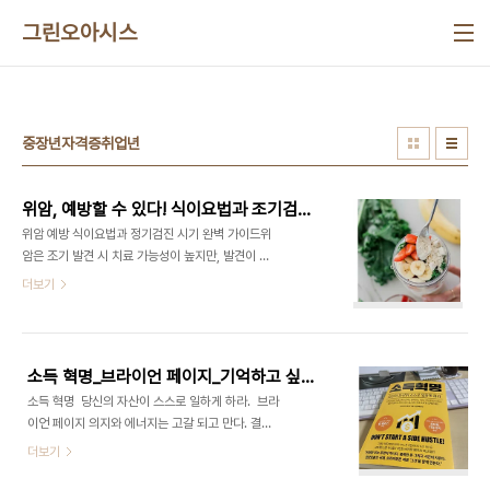
본문 바로가기
그린오아시스
중장년자격증취업년
위암, 예방할 수 있다! 식이요법과 조기검진이 해답
위암 예방 식이요법과 정기검진 시기 완벽 가이드위
암은 조기 발견 시 치료 가능성이 높지만, 발견이 늦
어지면 치료가 어려워질 수 있다. 따라서 위암 예
더보기
방 식이요법과 정기검진 시기에 대한 관심이 매우 중
요하다. 본 글에서는 위암 예방을 위한 식이요법과
정기검진 시기를 명확히 정리하여, 건강한 위장을 유
지하는 방법을 제시한다.1. 위암 예방을 위한 식이요
소득 혁명_브라이언 페이지_기억하고 싶은 문구
법 1) 헬리코박터균 억제 **헬리코박터 파일로리
소득 혁명 당신의 자산이 스스로 일하게 하라. 브라
(Helicobacter pylori)**는 위암의 주요 원인으
이언 페이지 의지와 에너지는 고갈 되고 만다. 결
로 알려져 있다. 헬리코박터균 감염은 위염과 위궤양
국 우리를 목적지에 데리고 가는 것은 습관이다.이제
더보기
을 유발하며, 장기적인 감염은 위암으로 발전할 수 있
까지 일에 바쳤던 시간을 전부 돌려 받는다고 생각해
다. 예방 식단 팁: 배추, 양배추, 브로콜리 등 고섬유
보라.야근 했던 시간도, 경력개발을 위해 땀 흘렸던