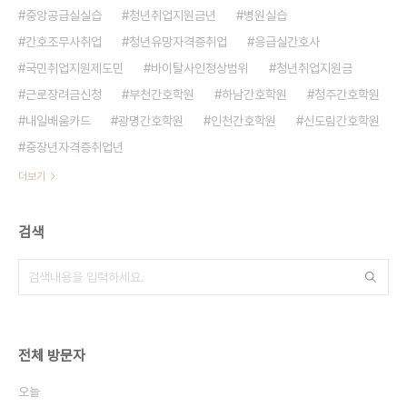
중앙공급실실습
청년취업지원금년
병원실습
간호조무사취업
청년유망자격증취업
응급실간호사
국민취업지원제도민
바이탈사인정상범위
청년취업지원금
근로장려금신청
부천간호학원
하남간호학원
청주간호학원
내일배움카드
광명간호학원
인천간호학원
신도림간호학원
중장년자격증취업년
더보기
검색
전체 방문자
오늘