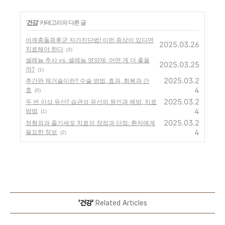
'
건강
' 카테고리의 다른 글
어깨충돌증후군 자가진단법! 이런 증상이 있다면
2025.03.26
치료해야 한다
(3)
셀레늄 주사 vs. 셀레늄 영양제, 어떤 게 더 좋을
2025.03.25
까?
(1)
2025.03.2
추간판 제거술이란? 수술 방법, 효과, 회복과 간
4
호
(0)
2025.03.2
두 번 이상 유산? 습관성 유산의 원인과 예방, 치료
4
방법
(1)
2025.03.2
정형외과 줄기세포 치료의 장점과 단점: 환자에게
4
필요한 정보
(2)
'건강'
Related Articles