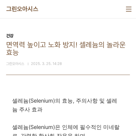
본문 바로가기
그린오아시스
건강
면역력 높이고 노화 방지! 셀레늄의 놀라운
효능
그린오아시스
2025. 3. 25. 14:28
셀레늄(Selenium)의 효능, 주의사항 및 셀레
늄 주사 효과
셀레늄(Selenium)은 인체에 필수적인 미네랄
로, 강력한 항산화 작용을 하며