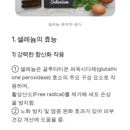
셀레늄-풍부한-음식
1. 셀레늄의 효능
1) 강력한 항산화 작용
① 셀레늄은 글루타티온 퍼옥시다제(glutathi
one peroxidase) 효소의 주요 구성 요소로 작
용하며,
활성산소(Free radical)를 제거해 세포 손상
을 방지함.
② 노화 방지 및 염증 완화 효과가 있어 피부
건강 개선에 도움을 줌.