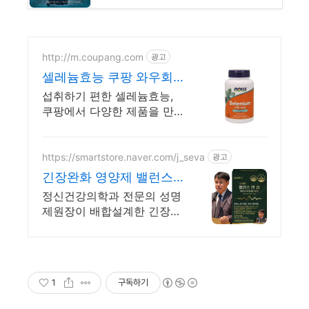
http://m.coupang.com
광고
셀레늄효능 쿠팡 와우회
원 5% 캐시 적립
섭취하기 편한 셀레늄효능,
쿠팡에서 다양한 제품을 만
나보세요. 바쁜 일상, 간편하
게 건강을 챙기고 싶다면 로
켓배송으로 받아보세요.
https://smartstore.naver.com/j_seva
광고
긴장완화 영양제 밸런스
앤캄
정신건강의학과 전문의 성명
제원장이 배합설계한 긴장완
화 면역기능 정상을 위한 영
양제
1
구독하기