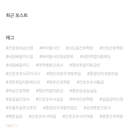
최근 포스트
태그
근로장려금신청
바이탈사인
신도림간호학원
인천간호학원
내일배움카드일
바이탈사인정상범위
국민취업지원제도
내일배움카드
대학병원간호사
청년취업지원금년
간호조무사국가고시
청년유망자격증취업
중장년자격증취업
국민취업지원제도민
청주간호학원
간호조무사월급
하남간호학원
청년취업지원금
중앙공급실실습
응급실간호사
간호조무사실습
부천간호학원
실업급여신청
무좀치료연고추천
중장년자격증취업년
요양병원간호사
병원실습
간호조무사취업
간호조무사자격증
광명간호학원
더보기