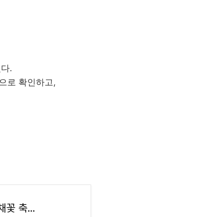
있다.
적으로 확인하고,
봄꽃 여행 추천! 2025 전국 벚꽃·튤립·철쭉·유채꽃 축제 일정