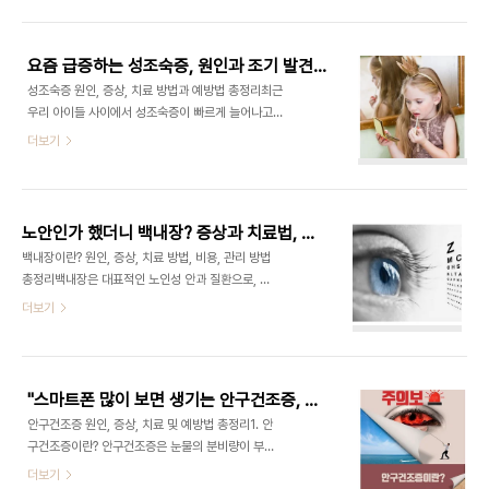
신가요? 대부분 구내염일 가능성이 높습니다. 구내염
적인 다이어트 3. 비타민C 결핍 증상 비타민C가 부
이 왜 생기는지, 어떤 증상이 나타나는지, 그리고 어
족할 때 나타나는 주요 증상은 다음과 같다...
떻게 치료하면 좋을지 오늘 이 글에서 쉽고 자세하게
요즘 급증하는 성조숙증, 원인과 조기 발견법
정리해보겠습니다.1. 구내염이란? 구내염은 입안 점
성조숙증 원인, 증상, 치료 방법과 예방법 총정리최근
막에 염증이 생기는 질환입니다. 주로 입술 안쪽, 혀,
우리 아이들 사이에서 성조숙증이 빠르게 늘어나고
잇몸, 입천장, 볼 안쪽 등에 작고 하얀 궤양이나 물집,
있습니다. 성장기 아이를 둔 부모라면 반드시 알고 있
더보기
붉은 염증이 생기며 통증을 동반하는 것이 특징이에
어야 할 성조숙증의 원인과 증상, 치료 방법, 그리고
요. 누구나 한 번쯤 경험할 수 있는 흔한 질환으로, 면
예방법과 도움이 되는 음식까지 정리해보았습니다.1.
역력 저하나 스트레스, 구강 위생 불량 등 다양한 원
성조숙증이란? 성조숙증(Precocious Puberty)이
인으로 발생합니다. 2. 구내..
란 여아는 8세 이전, 남아는 9세 이전에 2차 성징이
노안인가 했더니 백내장? 증상과 치료법, 관리 노하우 공개!
나타나는 현상을 말합니다. 정상적인 성장 속도보다
백내장이란? 원인, 증상, 치료 방법, 비용, 관리 방법
빠르게 신체 성숙이 진행되면서 최종 성인 키가 작아
총정리백내장은 대표적인 노인성 안과 질환으로, 국
지거나 심리적, 정서적 문제를 초래할 수 있어 조기
내에서도 중장년층 이상 인구의 상당수가 경험하는
더보기
발견과 치료가 중요합니다.2. 성조숙증 원인 성조숙
질환이다. 이번 글에서는 백내장의 원인, 증상, 치료
증의 원인은 크게 중추성과 말초성으로 나눌 수 있습
방법, 수술 비용, 관리 방법에 대해 자세히 알아보
니다.1) 중추성 성조숙증 ① **시상하부-뇌하수체-
자.1. 백내장이란?백내장이란 눈 안의 수정체가 혼탁
성선축(H-P-G axis)**..
해지는 질환이다. 정상적인 수정체는 투명하여 빛을
"스마트폰 많이 보면 생기는 안구건조증, 증상과 치료법은?"
망막으로 전달하는 역할을 하는데, 백내장이 발생하
안구건조증 원인, 증상, 치료 및 예방법 총정리1. 안
면 수정체가 뿌옇게 흐려져 시야가 흐릿해진다. 노화
구건조증이란? 안구건조증은 눈물의 분비량이 부족
가 가장 큰 원인이며, 외상, 당뇨병, 스테로이드 약물
하거나 눈물층의 질적인 문제로 인해 눈이 건조하고
더보기
복용 등 다양한 원인으로 발생할 수 있다.2. 백내장의