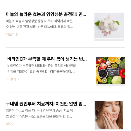
읽는 방향, 기본 12리드, 모니터용 3~5리드 사용 ③
필수 미네랄인데요. 특히 현대인은 불규칙한 식습관
ECG Paper ..
과 스트레스, 카페인 섭취로 인해 마그네슘이 쉽게 부
마늘의 놀라운 효능과 영양성분 총정리! 면역력부터 항암효과까지
족해질 수 있습니다. 이번 글에서는 마그네슘 영양제
마늘의 효능과 영양성분 총정리 우리 식탁에서 빠질
의 효능과 복용법, 결핍 증상, 그리고 종류별 특징까
수 없는 대표 건강 식품, 바로 마늘이다. 특유의 알싸
지 한 번에 정리해드릴게요. 마그네슘 영양제 고르는
한 맛과 향으로 각종 요리의 풍미를 살려주며, 예로부
더보기
법이 궁금하셨다면 끝까지 읽어보세요!1. 마그네슘이
터 면역력 강화와 피로회복에 좋은 식재료로 알려져
란? ① 마그네슘은 우리 몸에 꼭 필요한 미네랄 중 하
왔다. 특히 최근에는 마늘 속 알리신 성분의 항균, 항
나임. ② 뼈와 근육 건강, 신경 전달, 에너지 생성에
암 효과가 주목받으며 건강식품으로 인기를 얻고 있
중요한 역할을 담당함. ③ 특히 스..
다. 그렇다면 마늘에는 어떤 영양성분이 들어 있고,
비타민C가 부족할 때 우리 몸에 생기는 변화와 예방법
우리 몸에 어떤 효능을 줄까? 오늘 이 글에서는 마늘
비타민C가 부족하면 나타나는 증상 총정리 현대인의
의 효능과 영양성분을 한눈에 정리해 알아보겠다.1.
건강을 위협하는 요인 중 하나는 영양 불균형이다. 그
마늘이란? 마늘은 세계적으로 사랑받는 식재료이자
중 비타민C 결핍은 생각보다 흔하게 발생하며 다양
더보기
약용 식물이다. 톡 쏘는 매운맛과 특유의 향을 지니고
한 증상을 유발할 수 있다. 이번 글에서는 비타민C가
있으며, 오래전부터 건강 식품으로 이용되어 왔다. 특
부족하면 나타나는 증상과 원인, 예방법까지 정리해
히 한국, 중국, 지중해 지역에서 다양한 요리에 활용
보았다.1. 비타민C란? ① **비타민C(아스코르빈
된다.2. 마늘의 영양성분 마늘은..
산)**는 수용성 비타민으로, 강력한 항산화 작용을
구내염 원인부터 치료까지! 이것만 알면 입병 걱정 끝
하며 콜라겐 합성, 면역 기능 유지, 철분 흡수에 필수
입안이 따갑고 아플 때, 구내염 원인과 증상, 치료 방
적인 영양소임. ② 체내에 저장되지 않아 매일 음식
법 총정리! 안녕하세요. 오늘은 많은 분들이 한 번쯤
이나 보충제를 통해 섭취해야 함.2. 비타민C가 부족
경험해보셨을 구내염에 대해 알아보려 합니다. 갑자
더보기
한 원인 ① 채소, 과일 섭취 부족② 흡연 및 음주 습
기 입안이 따갑고, 음식 먹을 때마다 아픈 경험 있으
관③ 만성 스트레스④ 소화 장애나 위장 질환⑤ 극단