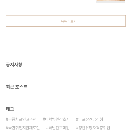
불편해지는 질환이다. 최근 스마트폰, 컴퓨터 사용량
원인① 노화 가장 흔한 원인으로, 60대 이상 인구의
증가와 환경적 요인으로 인해 안구건조증을 호소하
50% 이상에서 백내장이 발생한다. ② 외상 눈에 충
는 사람이 늘고 있다. 특히 40대 이후 중장년층과 폐
격이나 부상을 입은 경우에도 수정..
경기 여성에게 많이 발생하는 질환이다.2. 안구건조
목록 더보기
증 원인 1) 눈물 생성 감소 ① 노화 : 나이가 들수록
눈물샘 기능이 저하됨 ② 호르몬 변화 : 폐경기 이후
여성에게 안구건조증 발생률 증가 ③ 자가면역질환 :
쇼그렌 증후군, 류마티스 관절염 등에서 동반2) 눈물
증발 증가 ① 장시간 스마트폰, 컴퓨터 사용 : 눈 깜박
임 횟수 감소 ② 공기 중 습도 저하 : 냉·난방기, 미세
먼지, 황사 ③ 콘택트렌즈 ..
공지사항
최근 포스트
태그
무좀치료연고추천
대학병원간호사
근로장려금신청
국민취업지원제도민
하남간호학원
청년유망자격증취업