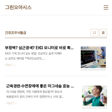
본문 바로가기
그린오아시스
간호조무사월급
부정맥? 심근경색? EKG 모니터로 바로 확인하는 방법 공개
EKG 기계 모니터 읽는 방법: 초보자도 쉽게 이해하
는 심전도 해석법 **EKG(심전도,
Electrocardiogram)**는 심장의 전기적 활동을
더보기
기록해 심장 리듬과 이상 유무를 확인하는 검사임. 병
원, 응급실, 중환자실 등에서 환자 상태를 모니터링하
는 데 꼭 필요한 장비로, 기본적인 모니터 읽는 방법
을 익혀두면 심장질환 조기 발견과 응급상황 대처에
근육경련·수면장애에 좋은 마그네슘 효능 정리
큰 도움이 됨. 이번 글에서는 EKG 기계 모니터 읽는
마그네슘 영양제, 어떤 사람에게 필요할까? 효능과
방법을 단계별로 정리하고, 각 파형의 의미와 주의할
복용법까지 정리 근육이 자주 경련하거나, 이유 없이
점까지 쉽게 설명함.1. EKG 기본 용어와 구성 이해하
피곤하고 잠이 잘 오지 않는다면 마그네슘 부족을 의
더보기
기 ① 파형(Waveform) : 심장의 전기적 활동을 그
심해볼 수 있습니다. 마그네슘은 우리 몸의 신경과 근
래프로 표현한 것 ② 리드(Lead) : 심장 전기 신호를
육 기능, 스트레스 조절, 수면에 중요한 역할을 하는