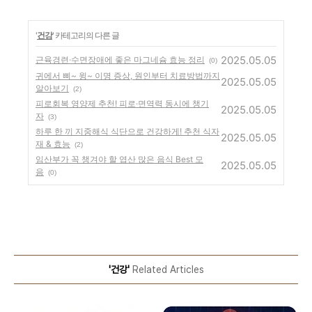
'
건강
' 카테고리의 다른 글
2025.05.05
근육경련·수면장애에 좋은 마그네슘 효능 정리
(0)
귀에서 삐~ 윙~ 이명 증상, 원인부터 치료방법까지
2025.05.05
알아보기
(2)
피로회복 영양제 추천! 피로·면역력 동시에 챙기
2025.05.05
자
(3)
하루 한 끼 지중해식 식단으로 건강하게! 추천 식자
2025.05.05
재 & 효능
(2)
임산부가 꼭 챙겨야 할 엽산 많은 음식 Best 모
2025.05.05
음
(0)
'건강'
Related Articles