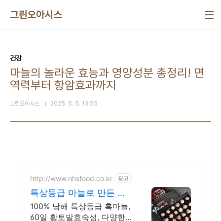
본문 바로가기
그린오아시스
건강
마늘의 놀라운 효능과 영양성분 총정리! 면
역력부터 항암효과까지
그린오아시스
2025. 5. 5. 13:55
http://www.nhsfood.co.kr
광고
특상등급 마늘로 만든 흑
마늘
100% 남해 특상등급 흑마늘,
60일 황토발효숙성, 다양한