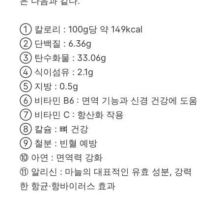
은 다음과 같다.
① 칼로리 : 100g당 약 149kcal
② 단백질 : 6.36g
③ 탄수화물 : 33.06g
④ 식이섬유 : 2.1g
⑤ 지방 : 0.5g
⑥ 비타민 B6 : 면역 기능과 신경 건강에 도움
⑦ 비타민 C : 항산화 작용
⑧ 칼슘 : 뼈 건강
⑨ 철분 : 빈혈 예방
⑩ 아연 : 면역력 강화
⑪ 알리신 : 마늘의 대표적인 유효 성분, 강력
한 항균·항바이러스 효과