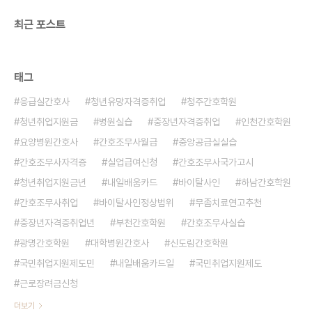
최근 포스트
태그
응급실간호사
청년유망자격증취업
청주간호학원
청년취업지원금
병원실습
중장년자격증취업
인천간호학원
요양병원간호사
간호조무사월급
중앙공급실실습
간호조무사자격증
실업급여신청
간호조무사국가고시
청년취업지원금년
내일배움카드
바이탈사인
하남간호학원
간호조무사취업
바이탈사인정상범위
무좀치료연고추천
중장년자격증취업년
부천간호학원
간호조무사실습
광명간호학원
대학병원간호사
신도림간호학원
국민취업지원제도민
내일배움카드일
국민취업지원제도
근로장려금신청
더보기