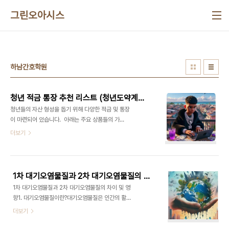
본문 바로가기
그린오아시스
하남간호학원
청년 적금 통장 추천 리스트 (청년도약계좌, 주택드림 청약 통장 등)
청년들의 자산 형성을 돕기 위해 다양한 적금 및 통장
이 마련되어 있습니다. 아래는 주요 상품들의 가
입 요건, 혜택, 신청 기간 등을 정리한 목록입니
더보기
다.1. 청년도약계좌청년도약계좌는 대표적인 청년 지
원 통장입니다.만기 5년 동안 매월 납입한 금액에 대
해 우대금리를 지원하고중장기적으로 청년으 자산
형성을 돕는 상품으로 월 1천원 ~70만원 내 자유 납
1차 대기오염물질과 2차 대기오염물질의 차이 및 영향
입이 가능합니다.1) 가입 요건:만 19~34세 청년 (병
1차 대기오염물질과 2차 대기오염물질의 차이 및 영
역이행 기간 최대 6년 인정) 개인소득 연 6,000
향1. 대기오염물질이란?대기오염물질은 인간의 활동
만 원 이하 가구소득 중위소득 180% 이하2) 가입
이나 자연적 요인에 의해 대기 중으로 방출되어 환경
더보기
혜택:월 최대 70만 원 납입 가능 정부 기여금 지
과 건강에 영향을 미치는 물질이다. 이러한 대기오염
원 및 이자 비과세 혜택 최대 6% 금리 적용 (3년 고
물질은 발생 방식에 따라 1차 대기오염물질과 2차 대