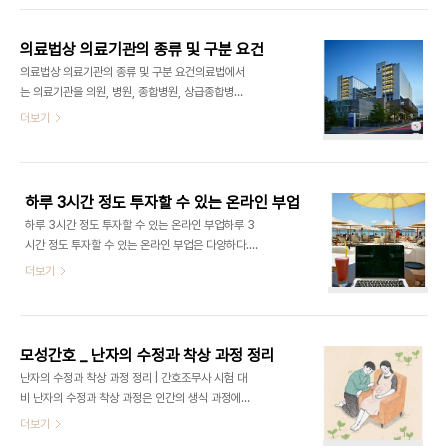
정, 2년 변동)3) 신청 기간:매월 정해진 기간에 신청
기오염물질로 구분된다.1차 대기오염물질은 배출원
가능하며, 예를 들어 9월 신청 기간..
에서 직접 발생하는 반면, 2차 대기오염물질은 1
의료법상 의료기관의 종류 및 구분 요건
차 오염물질이 대기 중에서 화학 반응을 일으켜 생성
의료법상 의료기관의 종류 및 구분 요건의료법에서
된다. 이 두 가지 오염물질의 차이를 자세히 살펴보
는 의료기관을 의원, 병원, 종합병원, 상급종합병
고, 건강과 환경에 미치는 영향을 분석해보자.2. 1
원, 전문병원으로 구분하며, 각각의 요건을 명확
더보기
차 대기오염물질(Primary Air Pollutants)1) 1차
히 규정하고 있음. 의료기관의 종류별 특징과 구분 요
대기오염물질의 정의1차 대기오염물질은 공장, 자동
건 정리.1. 의원(Clinic)의원은 가장 기본적인 의료
차, 발전소 등에서 직접 배출되는 오염물질로, 대기
기관 형태로, 비교적 가벼운 질환을 진료하는 1차 의
중에서 변화 없이 존재하며 환경과 건강..
료기관임. ✅ 의원 개설 요건병상(입원실) 보유 가능:
하루 3시간 정도 투자할 수 있는 온라인 부업
29병상 이하 의료인: 의사, 치과의사, 한의사 중 1
하루 3시간 정도 투자할 수 있는 온라인 부업하루 3
명 이상 운영 형태: 개인 또는 법인 운영 가능✅ 의원
시간 정도 투자할 수 있는 온라인 부업은 다양하다.
의 특징지역사회에서 쉽게 접근할 수 있는 의료기관
다음은 비교적 쉽게 시작할 수 있는 부업 유형.1. 블로
더보기
외래환자 중심 진료 경미한 질환 치료 및 진단 후 필
그 및 콘텐츠 작성블로그 운영: 특정 주제(예: 사회복
요 시 상위 의료기관으로 의뢰2. 병원(Hospital)병
지사 시험 대비, 건강 정보)를 다루는 블로그를 운영
원은 의원보다 규모가 크며, 입원 진료가 가능함. 의
하며 광고 수익(애드센스, 네이버 애드포스트) 창출
료법상 30병상 이상을 갖추어야 ..
SEO 최적화 글쓰기: 블로그, 기업 웹사이트용 기
모성간호 _ 난자의 수정과 착상 과정 정리
사 작성(크몽, 숨고 등에서 의뢰 가능) 전자책 출
난자의 수정과 착상 과정 정리 | 간호조무사 시험 대
판: 특정 지식이나 경험을 담은 전자책을 작성하
비 난자의 수정과 착상 과정은 인간의 생식 과정에서
여 PDF 또는 킨들(KDP)로 판매 2. 온라인 강
가장 중요한 단계 중 하나.1. 수정(Fertilization) 과
더보기
의 및 튜터링온라인 강의 제작:특정 분야(예: 건축기
정수정이란 정자와 난자가 만나 하나의 세포(수정란)
능사 시험 대비) 관련 강의를 만들어 유튜브, 클래스