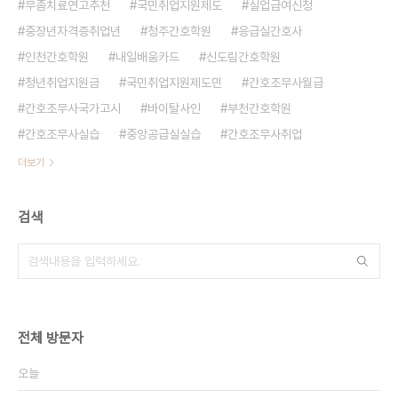
무좀치료연고추천
국민취업지원제도
실업급여신청
중장년자격증취업년
청주간호학원
응급실간호사
인천간호학원
내일배움카드
신도림간호학원
청년취업지원금
국민취업지원제도민
간호조무사월급
간호조무사국가고시
바이탈사인
부천간호학원
간호조무사실습
중앙공급실실습
간호조무사취업
더보기
검색
전체 방문자
오늘