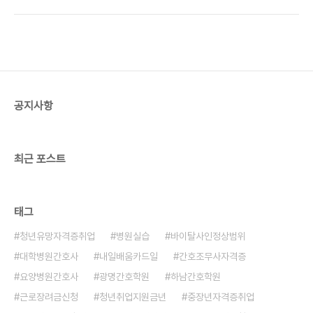
를 형성하는 과정임. 1) 배란(Ovulation) 난소에
101, Udemy 등에 업로드튜터링: 학생이나 성인
서 성숙한 난자가 배출됨. 난자는 나팔관으로 이동하
을 대상으로 영어, 국어, 수학, 간..
여 정자와 만나기 위한 준비를 함.2) 수정 과정 성관
계를 통해 사정된 정자는 자궁경부를 통과하여 자궁
을 지나 나팔관으로 이동. 수백만 개의 정자 중 일부
만 난자 근처에 도달. 정자는 난자의 난구세포층과 투
명대를 통과하여 난자와 결합.첫 번째 정자가 난자
공지사항
에 도달하면 난자는 추가 정자의 침입을 막아 단
일 수정이 이루어짐.3) 수정란 형성 난자와 정자의
유전자가 결합하여 **수정란(..
최근 포스트
태그
청년유망자격증취업
병원실습
바이탈사인정상범위
대학병원간호사
내일배움카드일
간호조무사자격증
요양병원간호사
광명간호학원
하남간호학원
근로장려금신청
청년취업지원금년
중장년자격증취업