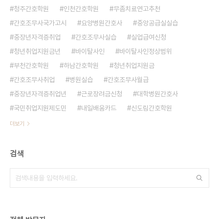
청주간호학원
인천간호학원
무좀치료연고추천
간호조무사국가고시
요양병원간호사
중앙공급실실습
중장년자격증취업
간호조무사실습
실업급여신청
청년취업지원금년
바이탈사인
바이탈사인정상범위
부천간호학원
하남간호학원
청년취업지원금
간호조무사취업
병원실습
간호조무사월급
중장년자격증취업년
근로장려금신청
대학병원간호사
국민취업지원제도민
내일배움카드
신도림간호학원
더보기
검색