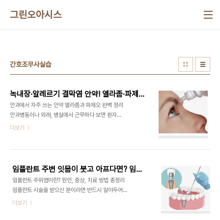
본문 바로가기
그린오아시스
간호조무사실습
녹내장·알레르기 결막염 안약! 엘라좀·파제오 효능과 점안법
안과에서 자주 쓰는 안약 엘라좀과 파제오 완벽 정리
안과병동이나 외래, 병실에서 근무하다 보면 환자에
게 점안하는 안약 종류가 참 다양하다. 오늘은 신규
더보기
간호사와 간호조무사라면 꼭 알아두면 좋은 **엘라
좀(Ellazom)**과 파제오(Pazeo) 안약에 대해 자
세하게 정리해본다. 약의 효능, 용법, 부작용, 점안 방
법까지 한번에 정리했으니 참고하자.1. 엘라좀
임플란트 주변 잇몸이 붓고 아프다면? 임플란트 주위염 의심!
(Ellazom) 점안액1) 엘라좀 점안액이란?① **엘라
임플란트 주위염이란? 원인, 증상, 치료 방법 총정리
좀(Ellazom)**은 프로스타글란딘 유사체 계열의
임플란트 시술을 받으신 분이라면 반드시 알아두어
안압하강제로, 녹내장이나 고안압증(Ocular
야 할 치과 질환이 있습니다. 바로 임플란트 주위염인
더보기
Hypertension) 환자의 안압을 낮추기 위해 사용되
데요. 임플란트 주위염은 자연 치아에 생기는 치주염
는 안약임. ② 주성분은 **라타노프로스트
처럼 임플란트 주변에 염증이 발생하는 질환으로, 방