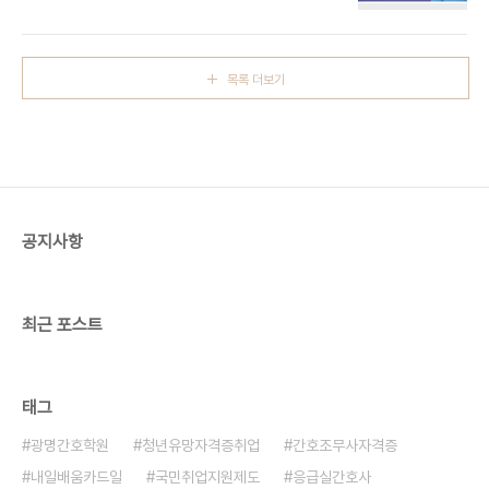
치료 방법에 대해 체계적으로 정리하여 도움이 되고
련을 유발한다. ② 불규칙한 식습관 과식, 폭식, 야식,
자 한다.1. 과민성 방광이란? 과민성 방광
급하게 먹는 습관은 위에 부담을 주어 위장 운동 이상
(Overactive Bladder, OAB)은 특별한 질환이나
과 경련을 일으킬 수 있다. ③..
감염 없이 갑작스럽고 참기 어려운 요의를 느끼며 빈
목록 더보기
뇨와 야간뇨, 급박뇨 등이 동반되는 증상을 말한다.
40대 이후 중장년층에서 흔히 발생하지만, 남녀노소
누구에게나 나타날 수 있다.2. 과민성 방광의 원인 과
민성 방광의 원인은 명확하지 않지만, 다음과 같은 여
러 요인이 복합적으로 작용하는 것으로 알려져 있
다.1) 신경학적 요인① 척수 손상, 뇌졸중, 파킨슨병,
다발성 경화증 등 신경계 질환으..
공지사항
최근 포스트
태그
광명간호학원
청년유망자격증취업
간호조무사자격증
내일배움카드일
국민취업지원제도
응급실간호사