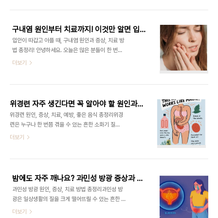
양소다. 오늘은 비타민C 많은 음식 10가지를 정리해
③ **세계보건기구(WHO)**와 **미국심장협회
보았다.1. 비타민C란?비타민C는 수용성 비타민으로
(AHA)**에서도 심혈관질환 예..
인체 내에서 합성되지 않기 때문에 음식을 통해 섭취
구내염 원인부터 치료까지! 이것만 알면 입병 걱정 끝
해야 한다. 주된 역할은 항산화, 면역력 증진, 피부 콜
입안이 따갑고 아플 때, 구내염 원인과 증상, 치료 방
라겐 합성, 철분 흡수 촉진 등이 있다.2. 비타민C 효
법 총정리! 안녕하세요. 오늘은 많은 분들이 한 번쯤
능3. 비타민C 많은 음식 10가지1) 아세로라 체리①
경험해보셨을 구내염에 대해 알아보려 합니다. 갑자
더보기
비타민C 함량이 100g당 약 1,600mg으로 과일
기 입안이 따갑고, 음식 먹을 때마다 아픈 경험 있으
중 가장 높은 편. ② 강력한 항산화 작용으로 면역력
신가요? 대부분 구내염일 가능성이 높습니다. 구내염
강화와 피부 노화 예방에 도움.2) 구아바① 100g당
이 왜 생기는지, 어떤 증상이 나타나는지, 그리고 어
약 230mg의 비..
떻게 치료하면 좋을지 오늘 이 글에서 쉽고 자세하게
위경련 자주 생긴다면 꼭 알아야 할 원인과 예방법
정리해보겠습니다.1. 구내염이란? 구내염은 입안 점
위경련 원인, 증상, 치료, 예방, 좋은 음식 총정리위경
막에 염증이 생기는 질환입니다. 주로 입술 안쪽, 혀,
련은 누구나 한 번쯤 겪을 수 있는 흔한 소화기 질환
잇몸, 입천장, 볼 안쪽 등에 작고 하얀 궤양이나 물집,
이다. 복부에 갑작스러운 통증과 함께 위 근육이 비정
더보기
붉은 염증이 생기며 통증을 동반하는 것이 특징이에
상적으로 수축하는 현상을 말한다. 위경련이 반복되
요. 누구나 한 번쯤 경험할 수 있는 흔한 질환으로, 면
거나 증상이 심해지면 일상생활에 큰 지장을 줄 수 있
역력 저하나 스트레스, 구강 위생 불량 등 다양한 원
어 원인과 증상을 정확히 알고 적절한 치료와 예방이
인으로 발생합니다. 2. 구내..
중요하다. 이번 글에서는 위경련의 원인, 증상, 치료
밤에도 자주 깨나요? 과민성 방광 증상과 예방법
방법, 예방 방법, 좋은 음식과 식품까지 상세하게 정
과민성 방광 원인, 증상, 치료 방법 총정리과민성 방
리했다.1. 위경련 원인 ① 스트레스와 긴장 지속적인
광은 일상생활의 질을 크게 떨어뜨릴 수 있는 흔한 질
스트레스와 긴장은 자율신경계에 영향을 주어 위장
환이다. 본 글에서는 과민성 방광의 원인, 주요 증상,
더보기
운동에 이상을 일으키고, 위산 분비를 촉진시켜 위경