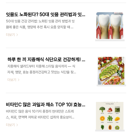
(Latanoprost)**로, 방수(안구 내 액체)의 유출을
치하면 임플란트 실패로 이어질 수 있어 주의가 필요
증가시켜 안압을 낮추는 역할을 함...
합니다. 오늘은 임플란트 주위염의 정의, 원인, 주요
잇몸도 노화된다? 50대 잇몸 관리법과 잇몸에 좋은 식품&영양제 추천
증상, 치료 방법까지 자세하게 정리해보겠습니다.1.
50대 잇몸 건강 관리법: 노화된 잇몸 관리 방법과 잇
임플란트 주위염이란? 임플란트 주위염(Peri-
몸에 좋은 식품, 영양제 추천 혹시 요즘 양치할 때 잇
implantitis)이란 임플란트 주변의 잇몸 조직과 뼈
몸에서 피가 나거나, 잇몸이 붓고 시린 느낌이 들진
더보기
에 염증이 생기고, 뼈가 녹아내리는 질환입니다. 자연
않나요? 50대 이후에는 노화로 인해 잇몸 탄력이 떨
치아의 치주염과 비슷한데, 임플란트는 신경이 없어
어지고 염증이 쉽게 발생해 치주염과 치아 손실 위험
통증이 늦게 나타나고 증상이 진행된 후에 발견되는
이 커진다. 방치하면 씹는 기능은 물론 전신 건강에도
경우가 많습니다. 치료가 늦어질 경우 임플란트..
영향을 줄 수 있어 주의가 필요하다. 오늘은 50대 노
하루 한 끼 지중해식 식단으로 건강하게! 추천 식자재 & 효능
화 잇몸 관리법과 함께 잇몸에 좋은 음식, 영양제 추
지중해식 샐러드부터 지중해 스타일 음식까지 — 식
천을 정리해보았다.지금 내 잇몸 건강 상태를 점검해
자재, 영양, 효능 총정리건강하고 맛있는 식단을 찾고
보고, 관리법도 함께 챙겨보자.1. 노화된 잇몸의 특징
계신가요? 최근 웰빙과 장수 식단으로 주목받는 지중
더보기
과 문제점 1) 50대 이후 잇몸 변화 ① 잇몸이 점점
해식 식단이 많은 이들의 관심을 받고 있습니다. 오늘
얇아지고 탄력이 감소함 ② 치아와 잇몸 사이의 공간
은 지중해식 샐러드를 포함한 지중해 스타일 음식과
(치주포켓)이 깊어져 세균이 쉽게 침투 ③ 잇몸 출혈,
식품, 식자재, 영양, 효능에 대해 자세히 알아보겠습
붓기, 통증, 입냄새 ..
니다.1. 지중해식 식단이란?① **지중해식 식단
비타민C 많은 과일과 채소 TOP 10! 효능과 하루 권장량까지
(Mediterranean Diet)**은 그리스, 이탈리아, 스
비타민C 많은 음식 10가지 총정리 현대인은 스트레
페인 등 지중해 연안 국가들의 전통 식사법을 기반으
스, 피로, 면역력 저하로 비타민C 섭취의 중요성이
로 한 식습관임. ② 붉은 고기와 가공식품 섭취를 최
점점 커지고 있다. 비타민C는 강력한 항산화 작용으
더보기
소화하고, 올리브유, 생선, 채소, 과일, 견과류, 통곡
로 피부 건강, 면역력 강화, 피로 회복에 효과적인 영
물, 허브와 향신료를 중심으로 구성되는 것이 특징임.