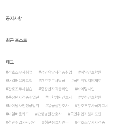
공지사항
최근 포스트
태그
간호조무사취업
청년유망자격증취업
하남간호학원
내일배움카드일
간호조무사월급
국민취업지원제도
간호조무사실습
중장년자격증취업
바이탈사인
중장년자격증취업년
대학병원간호사
부천간호학원
바이탈사인정상범위
응급실간호사
간호조무사국가고시
내일배움카드
요양병원간호사
국민취업지원제도민
청년취업지원금년
청년취업지원금
간호조무사자격증