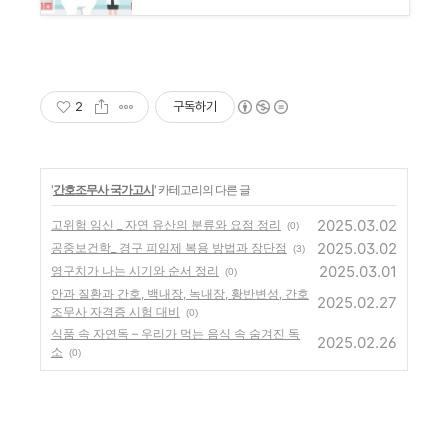
2
구독하기
'
간호조무사 국가고시
' 카테고리의 다른 글
2025.03.02
고위험 임신 _ 자연 유산의 분류와 요점 정리
(0)
2025.03.02
공중보건학_ 경구 피임제 복용 방법과 장단점
(3)
2025.03.01
영구치가 나는 시기와 순서 정리
(0)
안과 질환과 간호, 백내장, 녹내장, 황반변성, 간호
2025.02.27
조무사 자격증 시험 대비
(0)
식품 속 자연독 – 우리가 먹는 음식 속 숨겨진 독
2025.02.26
소
(0)