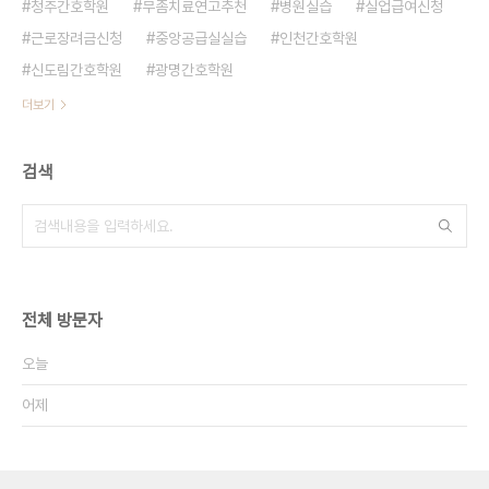
청주간호학원
무좀치료연고추천
병원실습
실업급여신청
근로장려금신청
중앙공급실실습
인천간호학원
신도림간호학원
광명간호학원
더보기
검색
전체 방문자
오늘
어제