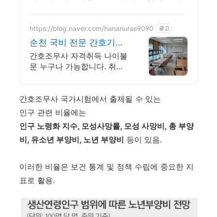
한 최신 수험서, 오늘주문 내일도착 로켓배송
으로 빠르게!
https://blog.naver.com/hananurse9090
광고
순천 국비 전문 간호기관
취업까지 100% 완벽지원
간호조무사 자격취득 나이불
문 누구나 가능합니다. 취업
률 100% 도전하세요 간호조
무사 자격증은 하나로에서
취득하세요
간호조무사 국가시험에서 출제될 수 있는
인구 관련 비율에는
인구 노령화 지수, 모성사망률, 모성 사망비, 총 부양
비, 유소년 부양비, 노년 부양비
등이 있음.
이러한 비율은 보건 통계 및 정책 수립에 중요한 지
표로 활용.