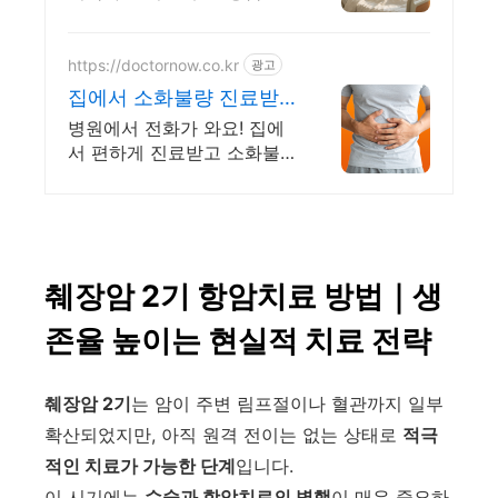
관련 궁금증은 힐오에서
https://doctornow.co.kr
광고
집에서 소화불량 진료받
으세요 365일 24시간 진
병원에서 전화가 와요! 집에
료가능
서 편하게 진료받고 소화불
량약 처방까지!
췌장암 2기 항암치료 방법｜생
존율 높이는 현실적 치료 전략
췌장암 2기
는 암이 주변 림프절이나 혈관까지 일부
확산되었지만, 아직 원격 전이는 없는 상태로
적극
적인 치료가 가능한 단계
입니다.
이 시기에는
수술과 항암치료의 병행
이 매우 중요하