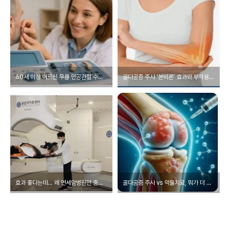
60세 이상 어르신 무릎 인공관절 수술비 최대 240만원 지원받는 법
골다공증 주사 ‘본비론’ 효과와 부작용 총정리｜주사 맞기 전 꼭 알아야 할 점
효과 좋다는데… 왜 연세암병원만 중입자치료를 하나, 연세암병원만 설치한 이유는?
골다공증 주사 vs 약물치료, 뭐가 더 효과적일까? 골다공증 검사 비용부터 치료까지 — 병원 가기 전 꼭 알아야 할 핵심 정리