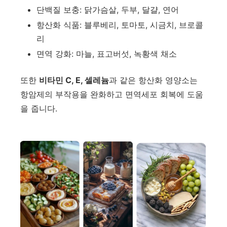
단백질 보충: 닭가슴살, 두부, 달걀, 연어
항산화 식품: 블루베리, 토마토, 시금치, 브로콜
리
면역 강화: 마늘, 표고버섯, 녹황색 채소
또한
비타민 C, E, 셀레늄
과 같은 항산화 영양소는
항암제의 부작용을 완화하고 면역세포 회복에 도움
을 줍니다.