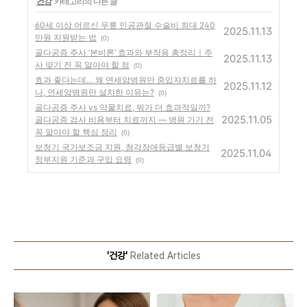
'
건강
' 카테고리의 다른 글
60세 이상 어르신 무릎 인공관절 수술비 최대 240
2025.11.13
만원 지원받는 법
(0)
골다공증 주사 ‘본비론’ 효과와 부작용 총정리｜주
2025.11.13
사 맞기 전 꼭 알아야 할 점
(0)
효과 좋다는데… 왜 연세암병원만 중입자치료를 하
2025.11.12
나, 연세암병원만 설치한 이유는?
(0)
골다공증 주사 vs 약물치료, 뭐가 더 효과적일까?
2025.11.05
골다공증 검사 비용부터 치료까지 — 병원 가기 전
꼭 알아야 할 핵심 정리
(0)
보청기 국가보조금 지원, 청각장애등급별 보청기
2025.11.04
정부지원 기준과 구입 요령
(0)
'건강'
Related Articles