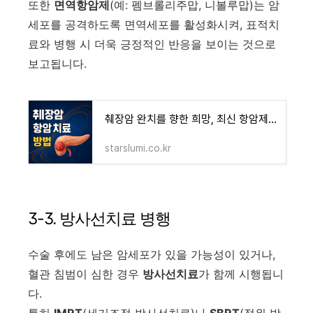
또한
면역항암제
(예: 펨브롤리주맙, 니볼루맙)는 암
세포를 공격하도록 면역세포를 활성화시켜, 표적치
료와 병행 시 더욱 긍정적인 반응을 보이는 것으로
보고됩니다.
췌장암 완치를 향한 희망, 최신 항암제 치료 트렌드 - 블루 오아시스 정보 모음
starslumi.co.kr
3-3. 방사선치료 병행
수술 후에도 남은 암세포가 있을 가능성이 있거나,
혈관 침범이 심한 경우
방사선치료
가 함께 시행됩니
다.
특히
IMRT
(세기조절 방사선치료)나
SBRT
(정위 방