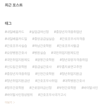
최근 포스트
태그
내일배움카드
실업급여신청
중장년자격증취업년
내일배움카드일
중앙공급실실습
간호조무사자격증
간호조무사실습
하남간호학원
간호조무사월급
요양병원간호사
병원실습
국민취업지원제도민
국민취업지원제도
광명간호학원
청년유망자격증취업
신도림간호학원
응급실간호사
무좀치료연고추천
중장년자격증취업
인천간호학원
청년취업지원금
청년취업지원금년
간호조무사취업
대학병원간호사
청주간호학원
근로장려금신청
부천간호학원
바이탈사인
바이탈사인정상범위
간호조무사국가고시
더보기