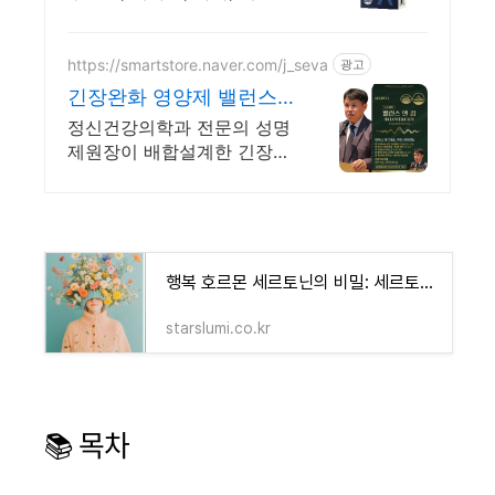
일, 타트체리 함유
https://smartstore.naver.com/j_seva
광고
긴장완화 영양제 밸런스
앤캄
정신건강의학과 전문의 성명
제원장이 배합설계한 긴장완
화 면역기능 정상을 위한 영
양제
행복 호르몬 세르토닌의 비밀: 세르토닌 높이는 음식과 일상 루틴 - 블루 오아시스 정보 모음
starslumi.co.kr
📚 목차