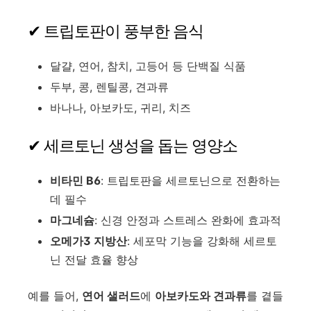
✔ 트립토판이 풍부한 음식
달걀, 연어, 참치, 고등어 등 단백질 식품
두부, 콩, 렌틸콩, 견과류
바나나, 아보카도, 귀리, 치즈
✔ 세르토닌 생성을 돕는 영양소
비타민 B6
: 트립토판을 세르토닌으로 전환하는
데 필수
마그네슘
: 신경 안정과 스트레스 완화에 효과적
오메가3 지방산
: 세포막 기능을 강화해 세르토
닌 전달 효율 향상
예를 들어,
연어 샐러드
에
아보카도와 견과류
를 곁들