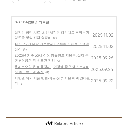
'
건강
' 카테고리의 다른 글
췌장암 항암 치료, 최신 췌장암 항암치료 부작용과
2025.11.02
생존율 향상 전략 총정리
(0)
췌장암 2기 수술 가능할까? 생존율과 치료 과정 총
2025.11.02
정리
(0)
2025년 기준 65세 이상 임플란트 지원금, 실제 본
2025.09.26
인부담금과 적용 조건 정리
(0)
올리브오일 효능 총정리 | 건강에 좋은 엑스트라버
2025.09.24
진 올리브오일 추천
(0)
시험관 아기 시술 방법·비용·정부 지원 혜택 알아보
2025.09.22
기
(1)
'건강'
Related Articles