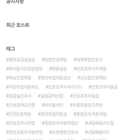
공지사항
최근 포스트
태그
중앙공급실실습
광명간호학원
대학병원간호사
바이탈사인정상범위
병원실습
간호조무사자격증
하남간호학원
청년취업지원금년
신도림간호학원
국민취업지원제도
간호조무사국가고시
간호조무사월급
응급실간호사
실업급여신청
간호조무사실습
근로장려금신청
바이탈사인
무좀치료연고추천
인천간호학원
청년취업지원금
중장년자격증취업
간호조무사취업
중장년자격증취업년
내일배움카드일
청년유망자격증취업
요양병원간호사
내일배움카드