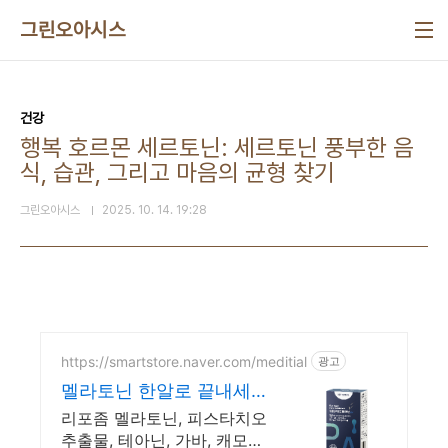
본문 바로가기
그린오아시스
건강
행복 호르몬 세르토닌: 세르토닌 풍부한 음
식, 습관, 그리고 마음의 균형 찾기
그린오아시스
2025. 10. 14. 19:28
https://smartstore.naver.com/meditial
광고
멜라토닌 한알로 끝내세
요 개별포장 언제 어디서
리포좀 멜라토닌, 피스타치오
나 OK
추출물, 테아닌, 가바, 캐모마