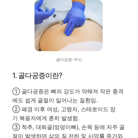
골다공증-주사
1. 골다공증이란?
① 골다공증은 뼈의 강도가 약해져 작은 충격
에도 쉽게 골절이 일어나는 질환임.
② 폐경 이후 여성, 고령자, 스테로이드 장
기 복용자에게 흔히 발생함.
③ 척추, 대퇴골(엉덩이뼈), 손목 등에 자주 골
절이 발생하며 삶의 질 저하 및 사망률 증가와