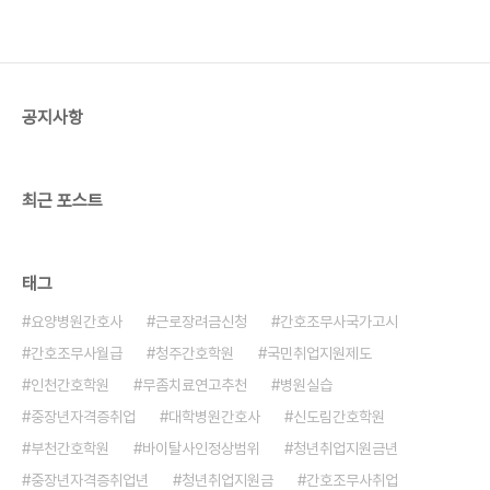
공지사항
최근 포스트
태그
요양병원간호사
근로장려금신청
간호조무사국가고시
간호조무사월급
청주간호학원
국민취업지원제도
인천간호학원
무좀치료연고추천
병원실습
중장년자격증취업
대학병원간호사
신도림간호학원
부천간호학원
바이탈사인정상범위
청년취업지원금년
중장년자격증취업년
청년취업지원금
간호조무사취업