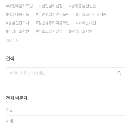
내일배움카드일
실업급여신청
중앙공급실실습
내일배움카드
국민취업지원제도민
간호조무사자격증
응급실간호사
청년유망자격증취업
바이탈사인
하남간호학원
간호조무사실습
광명간호학원
더보기
검색
전체 방문자
오늘
어제