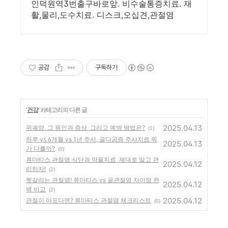
인덕원역3번출구바로앞. 비수술통증치료. 재
활,물리,도수치료. 디스크,오십견,관절염
공감
구독하기
'
건강
' 카테고리의 다른 글
2025.04.13
위궤양, 그 원인과 증상, 그리고 예방 방법은?
(1)
하루 vs 6개월 vs 1년 주사, 골다공증 주사치료 뭐
2025.04.13
가 다를까?
(0)
류마티스 관절염 식단과 약물치료, 제대로 알고 관
2025.04.12
리하자!
(2)
헷갈리는 관절염! 류마티스 vs 골관절염 차이점 완
2025.04.12
벽 비교
(2)
2025.04.12
관절이 아프다면? 류마티스 관절염 체크리스트
(0)