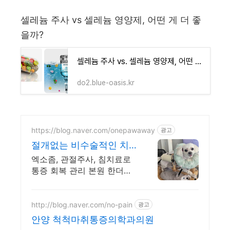
셀레늄 주사 vs 셀레늄 영양제, 어떤 게 더 좋
을까?
셀레늄 주사 vs. 셀레늄 영양제, 어떤 게 더 좋을까?
do2.blue-oasis.kr
https://blog.naver.com/onepawaway
광고
절개없는 비수술적인 치
료 강아지 한의원
엑소좀, 관절주사, 침치료로
통증 회복 관리 본원 한더동
에서는 100%예약제로 되어
있어 편히 진료를 보실 수 있
습니다.
http://blog.naver.com/no-pain
광고
안양 척척마취통증의학과의원