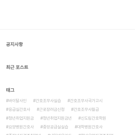
공지사항
최근 포스트
태그
바이탈사인
간호조무사실습
간호조무사국가고시
응급실간호사
근로장려금신청
간호조무사월급
청년취업지원금
청년취업지원금년
신도림간호학원
요양병원간호사
중앙공급실실습
대학병원간호사