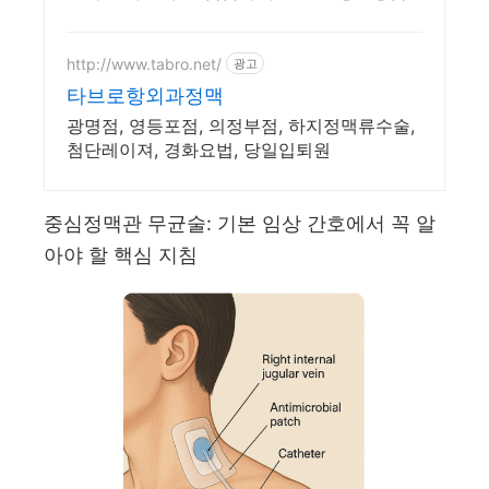
일상을 청결하게 가꿔보세요.
http://www.tabro.net/
광고
타브로항외과정맥
광명점, 영등포점, 의정부점, 하지정맥류수술,
첨단레이져, 경화요법, 당일입퇴원
중심정맥관 무균술: 기본 임상 간호에서 꼭 알
아야 할 핵심 지침