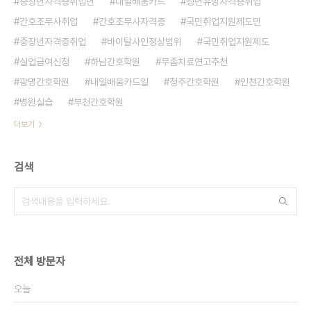
중장년자격증취업년
내일배움카드
청년유망자격증취업
간호조무사취업
간호조무사자격증
국민취업지원제도민
중장년자격증취업
바이탈사인정상범위
국민취업지원제도
실업급여신청
하남간호학원
무좀치료연고추천
광명간호학원
내일배움카드일
청주간호학원
인천간호학원
병원실습
부천간호학원
더보기
검색
전체 방문자
오늘