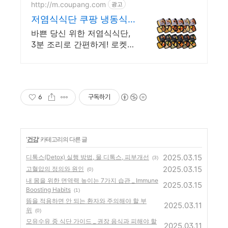
http://m.coupang.com
광고
저염식식단 쿠팡 냉동식
품 로켓프레시 안전배송
바쁜 당신 위한 저염식식단,
3분 조리로 간편하게! 로켓프
레시로 신선하게. 식사 준비
번거로움 끝! 간편한 냉동도
시락, 여유로운 일상을 선물
합니다.
6
구독하기
'
건강
' 카테고리의 다른 글
2025.03.15
디톡스(Detox) 실행 방법, 물 디톡스, 피부개선
(3)
2025.03.15
고혈압의 정의와 원인
(0)
내 몸을 위한 면역력 높이는 7가지 습관 _ Immune
2025.03.15
Boosting Habits
(1)
뜸을 적용하면 안 되는 환자와 주의해야 할 부
2025.03.11
위
(0)
모유수유 중 식단 가이드 _ 권장 음식과 피해야 할
2025.03.11