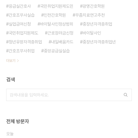
응급실간호사
국민취업지원제도민
광명간호학원
간호조무사실습
인천간호학원
무좀치료연고추천
실업급여신청
바이탈사인정상범위
중장년자격증취업
국민취업지원제도
근로장려금신청
바이탈사인
청년유망자격증취업
내일배움카드
중장년자격증취업년
간호조무사취업
중앙공급실실습
더보기
검색
전체 방문자
오늘