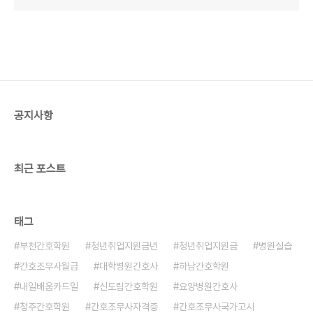
공지사항
최근 포스트
태그
부천간호학원
청년취업지원금년
청년취업지원금
병원실습
간호조무사월급
대학병원간호사
하남간호학원
내일배움카드일
신도림간호학원
요양병원간호사
청주간호학원
간호조무사자격증
간호조무사국가고시